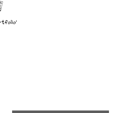
tfolio'
Spreadshirt Shop