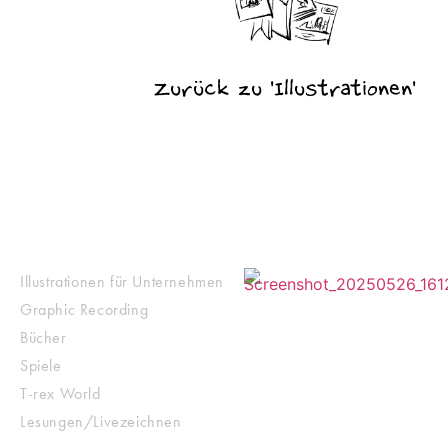
Zurück zu 'Illustrationen'
Portfolio
Instagram
Illustrationen für Unternehmen
Graphic Recording
Bücher
Spiele
T-rex World
Lesungen/Livezeichnen