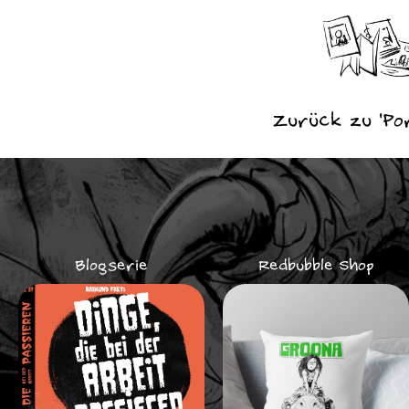
Zurück zu 'Por
Blogserie
Redbubble Shop