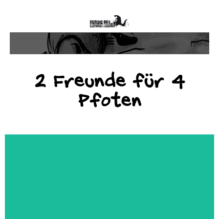
2 Freunde für 4
Pfoten
"Die ganze Geschichte begann mit
Frau Strizelbergers Muskelkater."