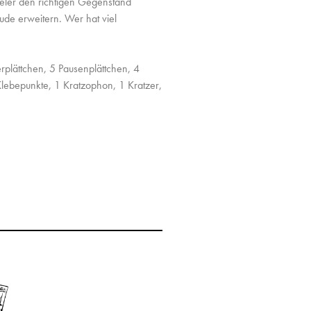
ler den richtigen Gegenstand
äude erweitern. Wer hat viel
plättchen, 5 Pausenplättchen, 4
Klebepunkte, 1 Kratzophon, 1 Kratzer,