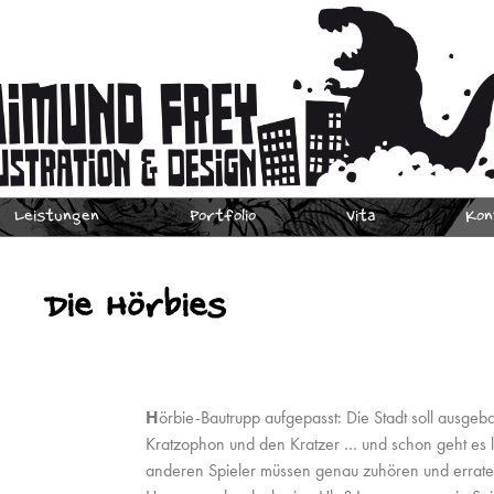
Leistungen
Portfolio
Vita
Kon
Die Hörbies
H
örbie-Bautrupp aufgepasst: Die Stadt soll ausgeb
Kratzophon und den Kratzer … und schon geht es los:
anderen Spieler müssen genau zuhören und erraten